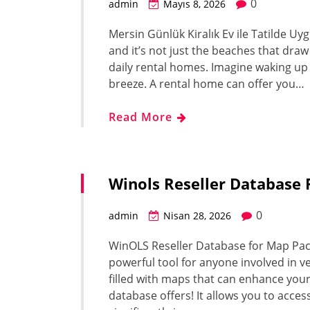
0
admin
Mayıs 8, 2026
Mersin Günlük Kiralık Ev ile Tatilde Uy
and it’s not just the beaches that draw 
daily rental homes. Imagine waking up 
breeze. A rental home can offer you…
Read More
Winols Reseller Database 
0
admin
Nisan 28, 2026
WinOLS Reseller Database for Map Pack
powerful tool for anyone involved in v
filled with maps that can enhance your
database offers! It allows you to acce