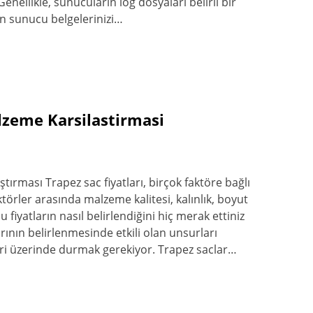
enellikle, sunucuların log dosyaları belirli bir
in sunucu belgelerinizi…
lzeme Karsilastirmasi
tırması Trapez sac fiyatları, birçok faktöre bağlı
törler arasında malzeme kalitesi, kalınlık, boyut
 fiyatların nasıl belirlendiğini hiç merak ettiniz
rının belirlenmesinde etkili olan unsurları
eri üzerinde durmak gerekiyor. Trapez saclar…