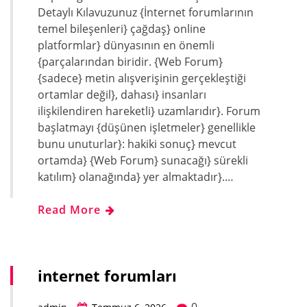
Detaylı Kılavuzunuz {İnternet forumlarının
temel bileşenleri} çağdaş} online
platformlar} dünyasının en önemli
{parçalarından biridir. {Web Forum}
{sadece} metin alışverişinin gerçekleştiği
ortamlar değil}, dahası} insanları
ilişkilendiren hareketli} uzamlarıdır}. Forum
başlatmayı {düşünen işletmeler} genellikle
bunu unuturlar}: hakiki sonuç} mevcut
ortamda} {Web Forum} sunacağı} sürekli
katılım} olanağında} yer almaktadır}.…
Read More
internet forumları