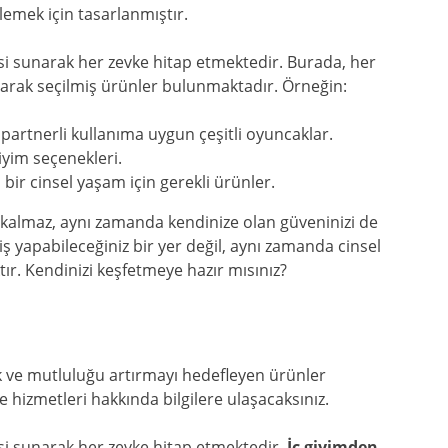
lemek için tasarlanmıştır.
esi sunarak her zevke hitap etmektedir. Burada, her
 olarak seçilmiş ürünler bulunmaktadır. Örneğin:
artnerli kullanıma uygun çeşitli oyuncaklar.
giyim seçenekleri.
 bir cinsel yaşam için gerekli ürünler.
a kalmaz, aynı zamanda kendinize olan güveninizi de
riş yapabileceğiniz bir yer değil, aynı zamanda cinsel
ktır. Kendinizi keşfetmeye hazır mısınız?
lık ve mutluluğu artırmayı hedefleyen ürünler
hizmetleri hakkında bilgilere ulaşacaksınız.
esi sunarak her zevke hitap etmektedir.
İç giyimden