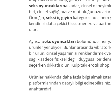
seks oyuncaklarına
kadar, cinsel deneyimle
biri, cinsel sağlığınızı ve mutluluğunuzu art
Örneğin,
seksi iç giyim
kategorisinde, hem ş
kendinizi daha çekici hissetmenize ve partne
olur.
Ayrıca,
seks oyuncakları
bölümünde, her yaş
ürünler yer alıyor. Bunlar arasında vibratör
bir ürün, cinsel yaşamınızı renklendirmek ve
sağlık sadece fiziksel değil, duygusal bir d
seçerken dikkatli olun. Kulp’taki erotik sho
Ürünler hakkında daha fazla bilgi almak ister
platformlarından detaylı bilgi edinebilirsiniz
anahtarıdır!