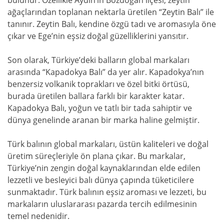
bulunur. Özellikle Aydın’ın Bozdoğan ilçesi, zeytin
ağaçlarından toplanan nektarla üretilen “Zeytin Balı” ile
tanınır. Zeytin Balı, kendine özgü tadı ve aromasıyla öne
çıkar ve Ege’nin eşsiz doğal güzelliklerini yansıtır.
Son olarak, Türkiye’deki balların global markaları
arasında “Kapadokya Balı” da yer alır. Kapadokya’nın
benzersiz volkanik toprakları ve özel bitki örtüsü,
burada üretilen ballara farklı bir karakter katar.
Kapadokya Balı, yoğun ve tatlı bir tada sahiptir ve
dünya genelinde aranan bir marka haline gelmiştir.
Türk balının global markaları, üstün kaliteleri ve doğal
üretim süreçleriyle ön plana çıkar. Bu markalar,
Türkiye’nin zengin doğal kaynaklarından elde edilen
lezzetli ve besleyici balı dünya çapında tüketicilere
sunmaktadır. Türk balının eşsiz aroması ve lezzeti, bu
markaların uluslararası pazarda tercih edilmesinin
temel nedenidir.