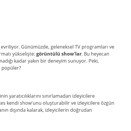
i evriliyor. Günümüzde, geleneksel TV programları ve
rmatı yükselişte:
görüntülü show'lar
. Bu heyecan
lmadığı kadar yakın bir deneyim sunuyor. Peki,
r popüler?
nin yaratıcılıklarını sınırlamadan izleyicilere
kes kendi show'unu oluşturabilir ve izleyicilere özgün
nın dışında kalarak, izleyicilerin doğrudan