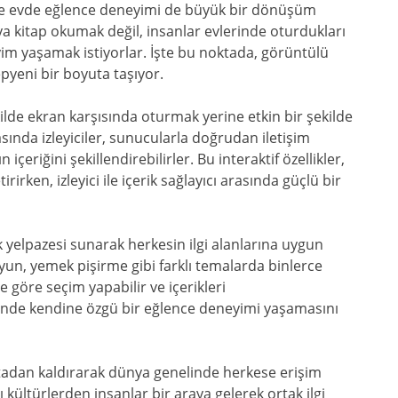
kte evde eğlence deneyimi de büyük bir dönüşüm
ya kitap okumak değil, insanlar evlerinde oturdukları
yim yaşamak istiyorlar. İşte bu noktada, görüntülü
epyeni bir boyuta taşıyor.
ekilde ekran karşısında oturmak yerine etkin bir şekilde
asında izleyiciler, sunucularla doğrudan iletişim
içeriğini şekillendirebilirler. Bu interaktif özellikler,
irken, izleyici ile içerik sağlayıcı arasında güçlü bir
k yelpazesi sunarak herkesin ilgi alanlarına uygun
yun, yemek pişirme gibi farklı temalarda binlerce
ne göre seçim yapabilir ve içerikleri
 evinde kendine özgü bir eğlence deneyimi yaşamasını
rtadan kaldırarak dünya genelinde herkese erişim
ı kültürlerden insanlar bir araya gelerek ortak ilgi