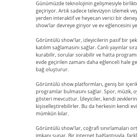
Günümüzde teknolojinin gelişmesiyle birli
geçiriyor. Artık sadece televizyon izlemek ve
yerden interaktif ve heyecan verici bir dene
show'lar devreye giriyor ve ev eğlencesini y
Görüntülü show'lar, izleyicilerin pasif bir ş
katılım sağlamasını sağlar. Canlı yayınlar sır
kurabilir, sorular sorabilir ve hatta programın 
evde geçirilen zamanı daha eğlenceli hale getir
bağ oluşturur.
Görüntülü show platformları, geniş bir içeri
programlar bulmasını sağlar. Spor, müzik, o
gösteri mevcuttur. İzleyiciler, kendi zevkleri
kişiselleştirebilirler. Bu da herkesin kendi
mümkün kılar.
Görüntülü show'lar, coğrafi sınırlamaları o
imkanı sunar. Bir internet bağlantısıyla, farkl