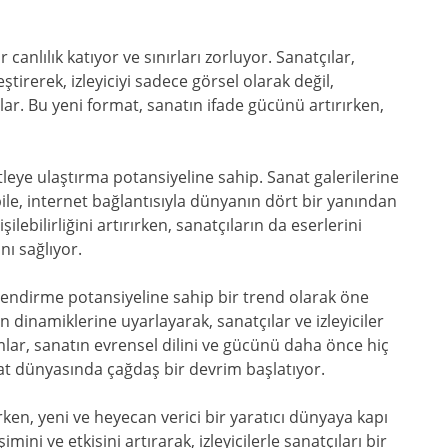
anlılık katıyor ve sınırları zorluyor. Sanatçılar,
ştirerek, izleyiciyi sadece görsel olarak değil,
rlar. Bu yeni format, sanatın ifade gücünü artırırken,
tleye ulaştırma potansiyeline sahip. Sanat galerilerine
ile, internet bağlantısıyla dünyanın dört bir yanından
şilebilirliğini artırırken, sanatçıların da eserlerini
nı sağlıyor.
llendirme potansiyeline sahip bir trend olarak öne
ın dinamiklerine uyarlayarak, sanatçılar ve izleyiciler
lar, sanatın evrensel dilini ve gücünü daha önce hiç
nat dünyasında çağdaş bir devrim başlatıyor.
rken, yeni ve heyecan verici bir yaratıcı dünyaya kapı
mini ve etkisini artırarak, izleyicilerle sanatçıları bir