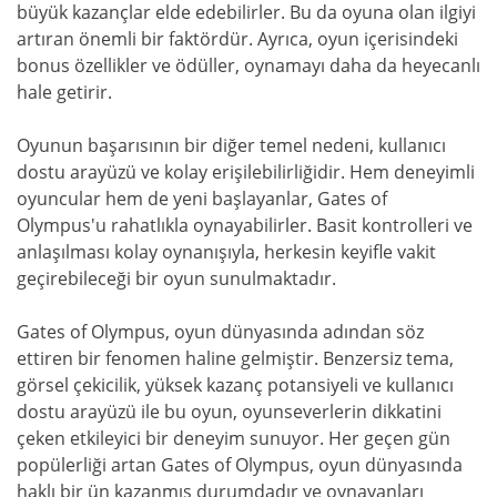
büyük kazançlar elde edebilirler. Bu da oyuna olan ilgiyi
artıran önemli bir faktördür. Ayrıca, oyun içerisindeki
bonus özellikler ve ödüller, oynamayı daha da heyecanlı
hale getirir.
Oyunun başarısının bir diğer temel nedeni, kullanıcı
dostu arayüzü ve kolay erişilebilirliğidir. Hem deneyimli
oyuncular hem de yeni başlayanlar, Gates of
Olympus'u rahatlıkla oynayabilirler. Basit kontrolleri ve
anlaşılması kolay oynanışıyla, herkesin keyifle vakit
geçirebileceği bir oyun sunulmaktadır.
Gates of Olympus, oyun dünyasında adından söz
ettiren bir fenomen haline gelmiştir. Benzersiz tema,
görsel çekicilik, yüksek kazanç potansiyeli ve kullanıcı
dostu arayüzü ile bu oyun, oyunseverlerin dikkatini
çeken etkileyici bir deneyim sunuyor. Her geçen gün
popülerliği artan Gates of Olympus, oyun dünyasında
haklı bir ün kazanmış durumdadır ve oynayanları