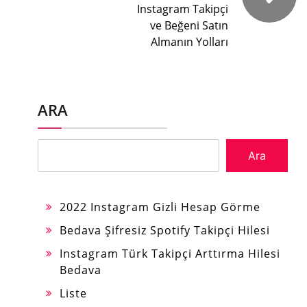
Instagram Takipçi
ve Beğeni Satın
Almanın Yolları
ARA
Ara
2022 Instagram Gizli Hesap Görme
Bedava Şifresiz Spotify Takipçi Hilesi
Instagram Türk Takipçi Arttırma Hilesi
Bedava
Liste