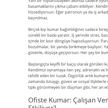
Yani bir toplantıdayken aklında sadece oy
basamaklarını çıkma çabanı etkiliyor. Kendi
hissediyorsun. Eğer patronun ya da iş arkad
kaçınılmaz.
Birçok kişi kumar bağımlılığının sadece bi
sürekli bir baskı yaratır. İş yerinde stres, 
içinde bir kısır döngüye hapsoluyorsun. Para k
bozulmalar, bir yanda birikmeye başlıyor. Ya
güvenle, düşüşe geçiyorsun. Her şey bir kum
Başlangıçta keyifli bir kaçış olarak görülen 
Kendimizi oynamaya iten şey, adrenalin ve 
tehdit eden bir tuzak. Özgürlük artık kumarı
zamanda özsaygı, güven ve sosyal ilişkilerl
tıpkı görünmeyen bir düşman gibi, her an et
Ofiste Kumar: Çalışan Ver
Etkiliyor?