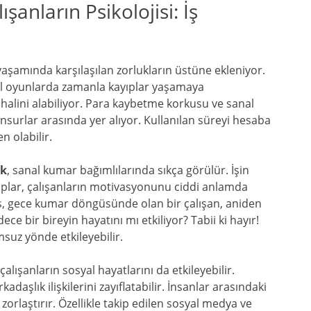
anların Psikolojisi: İş
 yaşamında karşılaşılan zorlukların üstüne ekleniyor.
nal oyunlarda zamanla kayıplar yaşamaya
 halini alabiliyor. Para kaybetme korkusu ve sanal
unsurlar arasında yer alıyor. Kullanılan süreyi hesaba
 olabilir.
ik
, sanal kumar bağımlılarında sıkça görülür. İşin
ayıplar, çalışanların motivasyonunu ciddi anlamda
iş, gece kumar döngüsünde olan bir çalışan, aniden
ce bir bireyin hayatını mı etkiliyor? Tabii ki hayır!
msuz yönde etkileyebilir.
 çalışanların sosyal hayatlarını da etkileyebilir.
adaşlık ilişkilerini zayıflatabilir. İnsanlar arasındaki
 zorlaştırır. Özellikle takip edilen sosyal medya ve