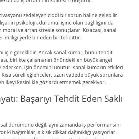
 ve bu da iş ortamının kalitesini düşürür.
otivasyonu zedeleyen ciddi bir sorun haline gelebilir.
şanın psikolojik durumu, işine olan bağlılığını da
en moral ve artan stresle sonuçlanır. Kısacası, sanal
imliliği yerle bir eden bir tehdittir.
mı için gereklidir. Ancak sanal kumar, bunu tehdit
ması, birlikte çalışmanın önündeki en büyük engel
le ederken, işin önemini unutur. sanal kumarın etkileri
lir. Kısa süreli eğlenceler, uzun vadede büyük sorunlara
 tehlikeyi kesinlikle göz ardı etmemek gerekiyor.
yatı: Başarıyı Tehdit Eden Saklı
nansal durumunu değil, aynı zamanda iş performansını
ki bağımlılar, sık sık dikkat dağınıklığı yaşıyorlar.