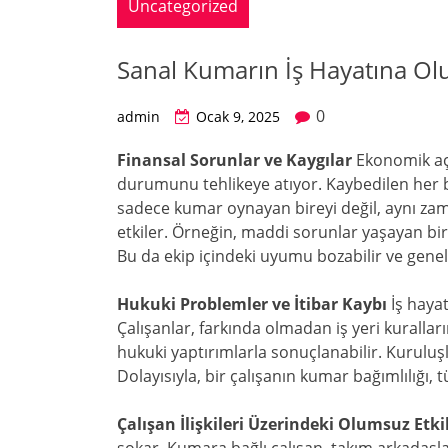
Uncategorized
Sanal Kumarın İş Hayatına Ol
0
admin
Ocak 9, 2025
Finansal Sorunlar ve Kaygılar
Ekonomik açı
durumunu tehlikeye atıyor. Kaybedilen her bir 
sadece kumar oynayan bireyi değil, aynı za
etkiler. Örneğin, maddi sorunlar yaşayan bir ça
Bu da ekip içindeki uyumu bozabilir ve genel 
Hukuki Problemler ve İtibar Kaybı
İş hayat
Çalışanlar, farkında olmadan iş yeri kurallar
hukuki yaptırımlarla sonuçlanabilir. Kuruluşla
Dolayısıyla, bir çalışanın kumar bağımlılığı, 
Çalışan İlişkileri Üzerindeki Olumsuz Etki