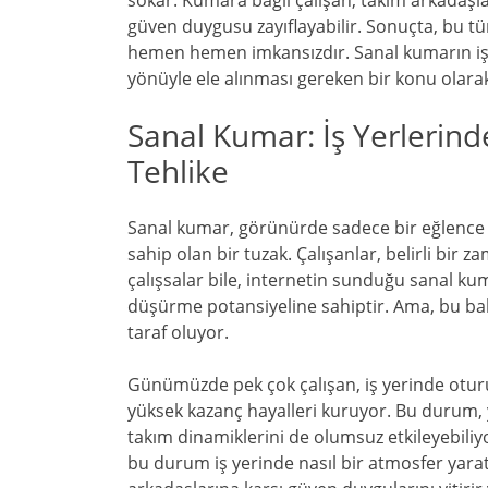
sokar. Kumara bağlı çalışan, takım arkadaşları
güven duygusu zayıflayabilir. Sonuçta, bu tü
hemen hemen imkansızdır. Sanal kumarın iş 
yönüyle ele alınması gereken bir konu olarak
Sanal Kumar: İş Yerlerinde
Tehlike
Sanal kumar, görünürde sadece bir eğlence k
sahip olan bir tuzak. Çalışanlar, belirli bir z
çalışsalar bile, internetin sunduğu sanal kuma
düşürme potansiyeline sahiptir. Ama, bu b
taraf oluyor.
Günümüzde pek çok çalışan, iş yerinde oturu
yüksek kazanç hayalleri kuruyor. Bu durum, 
takım dinamiklerini de olumsuz etkileyebiliyo
bu durum iş yerinde nasıl bir atmosfer yaratır