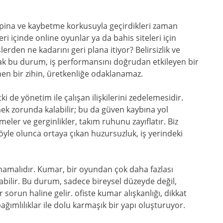
k pina ve kaybetme korkusuyla geçirdikleri zaman
eri içinde online oyunlar ya da bahis siteleri için
rden ne kadarını geri plana itiyor? Belirsizlik ve
ancak bu durum, iş performansını doğrudan etkileyen bir
nen bir zihin, üretkenliğe odaklanamaz.
de yönetim ile çalışan ilişkilerini zedelemesidir.
ek zorunda kalabilir; bu da güven kaybına yol
meler ve gerginlikler, takım ruhunu zayıflatır. Biz
öyle olunca ortaya çıkan huzursuzluk, iş yerindeki
nmamalıdır. Kumar, bir oyundan çok daha fazlası
yılabilir. Bu durum, sadece bireysel düzeyde değil,
 sorun haline gelir. ofiste kumar alışkanlığı, dikkat
bağımlılıklar ile dolu karmaşık bir yapı oluşturuyor.