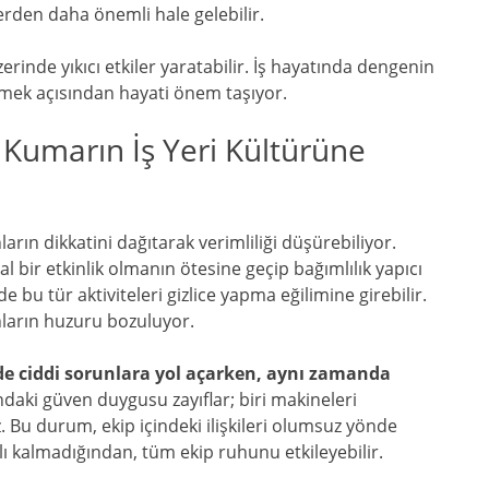
erden daha önemli hale gelebilir.
zerinde yıkıcı etkiler yaratabilir. İş hayatında dengenin
çmek açısından hayati önem taşıyor.
ı: Kumarın İş Yeri Kültürüne
nların dikkatini dağıtarak verimliliği düşürebiliyor.
al bir etkinlik olmanın ötesine geçip bağımlılık yapıcı
nde bu tür aktiviteleri gizlice yapma eğilimine girebilir.
nların huzuru bozuluyor.
nde ciddi sorunlara yol açarken, aynı zamanda
ndaki güven duygusu zayıflar; biri makineleri
z. Bu durum, ekip içindeki ilişkileri olumsuz yönde
nırlı kalmadığından, tüm ekip ruhunu etkileyebilir.