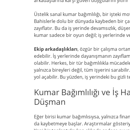
arkadaşlarına karşı güven duygularını yitirir
Üstelik sanal kumar bağımlılığı, bir işteki m
Bahislerle dolu bir dünyada kaybeden bir çalı
zayıflatır. Bu da iş yerinde devamsızlık, düş
kumar sadece bir oyun değil; iş yerlerinde ver
Ekip arkadaşlıkları
, özgür bir çalışma orta
edebilir. İş yerlerinde dayanışmanın zayıfla
olabilir. Herkes, bir tür bağımlılıkla mücade
yalnızca bireyleri değil, tüm işyerini sarabi
yol açabilir. Bu yüzden, iş yerindeki bu gizli
Kumar Bağımlılığı ve İş Ha
Düşman
Eğer birisi kumar bağımlısıysa, yalnızca fi
da kaybetmeye başlar. Araştırmalar gösteriyor 