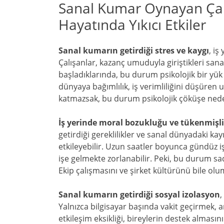
Sanal Kumar Oynayan Çalış
Hayatında Yıkıcı Etkiler
Sanal kumarın getirdiği stres ve kaygı
, iş
Çalışanlar, kazanç umuduyla giriştikleri sa
başladıklarında, bu durum psikolojik bir yük
dünyaya bağımlılık, iş verimliliğini düşüren 
katmazsak, bu durum psikolojik çöküşe neden
İş yerinde moral bozukluğu ve tükenmişl
getirdiği gereklilikler ve sanal dünyadaki k
etkileyebilir. Uzun saatler boyunca gündüz 
işe gelmekte zorlanabilir. Peki, bu durum sade
Ekip çalışmasını ve şirket kültürünü bile olu
Sanal kumarın getirdiği sosyal izolasyon
,
Yalnızca bilgisayar başında vakit geçirmek, ark
etkileşim eksikliği, bireylerin destek almasını