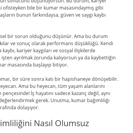
unun sonucunu düşünüyorsun. Bu durum, kariyer
ni ofisteyken bile bir kumar masasındaymış gibi
aşların bunun farkındaysa, güven ve saygı kaybı
reysel bir sorun olduğunu düşünür. Ama bu durum
baskılar ve sonuç olarak performans düşüklüğü. Kendi
aybı, kariyer kaygıları ve sosyal ilişkilerde
 işten ayrılmak zorunda kalıyorsun ya da kaybettiğin
ar masasında başlayıp bitiyor.
kumar, bir süre sonra katı bir hapishaneye dönüşebilir.
heyecan. Ama bu heyecan, tüm yaşam alanlarını
n pençesinde! İş hayatını sadece kazanç değil, aynı
e değerlendirmek gerek. Unutma, kumar bağımlılığı
rafında dolaşıyor.
imliliğini Nasıl Olumsuz