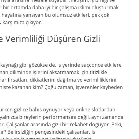
yla arasına mesafe koyabilir. İletişim, iş birliği ve
r bir ortamda daha iyi bir çalışma iklimi oluşturmak
hayatına yansıyan bu olumsuz etkileri, pek çok
 karşımıza çıkıyor.
 Verimliliği Düşüren Gizli
aynağı gibi gözükse de, iş yerinde saçconce etkilere
aman diliminde işlerini aksatmamak için titizlikle
r fırsatları, dikkatlerini dağıtma ve verimliliklerini
ahiste kazanan kim? Çoğu zaman, işverenler kaybeden
rken gizlice bahis oynuyor veya online slotlardan
yalnızca bireylerin performansını değil, aynı zamanda
r. Çalışanlar arasında gizli bir rekabet doğuyor. Peki,
? Belirsizliğin pençesindeki çalışanlar, iş