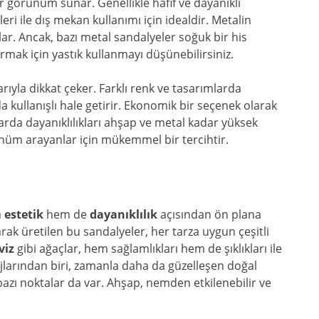
 görünüm sunar. Genellikle hafif ve dayanıklı
leri ile dış mekan kullanımı için idealdir. Metalin
ar. Ancak, bazı metal sandalyeler soğuk bir his
mak için yastık kullanmayı düşünebilirsiniz.
larıyla dikkat çeker. Farklı renk ve tasarımlarda
da kullanışlı hale getirir. Ekonomik bir seçenek olarak
larda dayanıklılıkları ahşap ve metal kadar yüksek
rünüm arayanlar için mükemmel bir tercihtir.
m
estetik
hem de
dayanıklılık
açısından ön plana
ılarak üretilen bu sandalyeler, her tarza uygun çeşitli
viz
gibi ağaçlar, hem sağlamlıkları hem de şıklıkları ile
jlarından biri, zamanla daha da güzelleşen doğal
bazı noktalar da var. Ahşap, nemden etkilenebilir ve