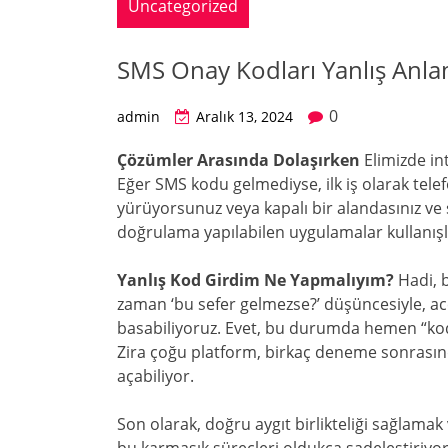
Uncategorized
SMS Onay Kodları Yanlış Anla
0
admin
Aralık 13, 2024
Çözümler Arasında Dolaşırken
Elimizde in
Eğer SMS kodu gelmediyse, ilk iş olarak telef
yürüyorsunuz veya kapalı bir alandasınız ve 
doğrulama yapılabilen uygulamalar kullanışlı
Yanlış Kod Girdim Ne Yapmalıyım?
Hadi, 
zaman ‘bu sefer gelmezse?’ düşüncesiyle, ace
basabiliyoruz. Evet, bu durumda hemen “kod
Zira çoğu platform, birkaç deneme sonrasınd
açabiliyor.
Son olarak, doğru aygıt birlikteliği sağlama