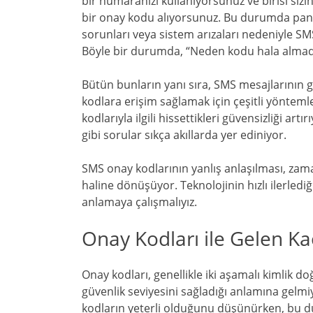
bir numaranızı kullanıyorsunuz ve birisi sizin
bir onay kodu alıyorsunuz. Bu durumda pani
sorunları veya sistem arızaları nedeniyle SMS
Böyle bir durumda, “Neden kodu hala almad
Bütün bunların yanı sıra, SMS mesajlarının gü
kodlara erişim sağlamak için çeşitli yöntemle
kodlarıyla ilgili hissettikleri güvensizliği ar
gibi sorular sıkça akıllarda yer ediniyor.
SMS onay kodlarının yanlış anlaşılması, zama
haline dönüşüyor. Teknolojinin hızlı ilerlediğ
anlamaya çalışmalıyız.
Onay Kodları ile Gelen Kao
Onay kodları, genellikle iki aşamalı kimlik d
güvenlik seviyesini sağladığı anlamına gelmi
kodların yeterli olduğunu düşünürken, bu du