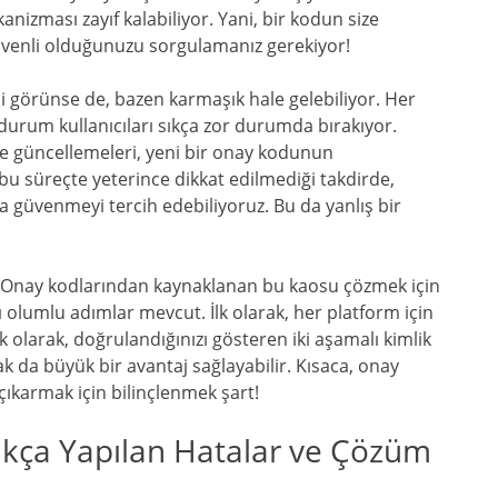
izması zayıf kalabiliyor. Yani, bir kodun size
güvenli olduğunuzu sorgulamanız gerekiyor!
bi görünse de, bazen karmaşık hale gelebiliyor. Her
durum kullanıcıları sıkça zor durumda bırakıyor.
fre güncellemeleri, yeni bir onay kodunun
u süreçte yeterince dikkat edilmediği takdirde,
ra güvenmeyi tercih edebiliyoruz. Bu da yanlış bir
r? Onay kodlarından kaynaklanan bu kaosu çözmek için
ı olumlu adımlar mevcut. İlk olarak, her platform için
k olarak, doğrulandığınızı gösteren iki aşamalı kimlik
k da büyük bir avantaj sağlayabilir. Kısaca, onay
çıkarmak için bilinçlenmek şart!
ıkça Yapılan Hatalar ve Çözüm