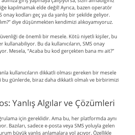
 adınıza giriş yapmaya çalışıyorsa, sizin almadığınız
ğe kapılmamak elde değil! Ayrıca, bazen operatör
 onay kodları geç ya da yanlış bir şekilde geliyor.
ım?” diye düşünmekten kendimizi alıkoyamıyoruz.
venliği de önemli bir mesele. Kötü niyetli kişiler, bu
r kullanabiliyor. Bu da kullanıcıların, SMS onay
tırıyor. Mesela, “Acaba bu kod gerçekten bana mı ait?”
nla kullanıcıların dikkatli olması gereken bir mesele
i bu günlerde, biraz daha dikkatli olmalı ve birbirimizi
s: Yanlış Algılar ve Çözümleri
oğrulama için gereklidir. Ama bu, her platformda aynı
yor. Bazıları, sadece e-posta veya SMS yoluyla gelen
rum büyük yanlış anlamalara yol açıyor. Özellikle