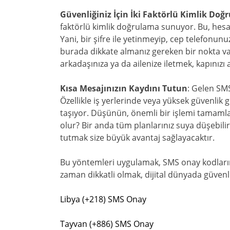
Güvenliğiniz İçin İki Faktörlü Kimlik Do
faktörlü kimlik doğrulama sunuyor. Bu, hesabı
Yani, bir şifre ile yetinmeyip, cep telefonu
burada dikkate almanız gereken bir nokta v
arkadaşınıza ya da ailenize iletmek, kapınızı 
Kısa Mesajınızın Kaydını Tutun
: Gelen SM
Özellikle iş yerlerinde veya yüksek güvenlik
taşıyor. Düşünün, önemli bir işlemi tamaml
olur? Bir anda tüm planlarınız suya düşebilir
tutmak size büyük avantaj sağlayacaktır.
Bu yöntemleri uygulamak, SMS onay kodlarının
zaman dikkatli olmak, dijital dünyada güvenli
Libya (+218) SMS Onay
Tayvan (+886) SMS Onay