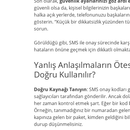
Son olarak,
güvenlik ayarlarınızı göz ard
güvenli olsa da, kişisel bilgilerinizin başkalar
halka açık yerlerde, telefonunuzu başkaları
gösterin. “Küçük bir dikkatsizlik yüzünden t
sorun.
Görüldüğü gibi, SMS ile onay sürecinde karşı
hataların önüne geçmek için dikkatli olmakta
Yanlış Anlaşılmaların Öte
Doğru Kullanılır?
Doğru Kaynağı Tanıyın
: SMS onay kodları 
sağlayıcıları tarafından gönderilir. Ancak do
her zaman kontrol etmek şart. Eğer bir kod b
Örneğin, tanımadığınız bir numaradan gelen 
kapınıza gelen bir paket, kimden geldiğini b
durup düşünmelisiniz.