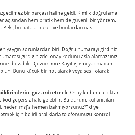
azgeçilmez bir parçası haline geldi. Kimlik doğrulama
ılar açısından hem pratik hem de güvenli bir yöntem.
. Peki, bu hatalar neler ve bunlardan nasıl
en yaygın sorunlardan biri. Doğru numarayı girdiniz
n numarası girdiğinizde, onay kodunu asla alamazsınız.
rinizi bozabilir. Çözüm mü? Kayıt işlemi yapmadan
un. Bunu küçük bir not alarak veya sesli olarak
ildirimlerini göz ardı etmek
. Onay kodunu aldıktan
kod geçersiz hale gelebilir. Bu durum, kullanıcıları
i, neden msj’a hemen bakmıyorsunuz?” diye
 etmek için belirli aralıklarla telefonunuzu kontrol