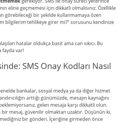
ı etmemek
gerekiyor. SMS ile onay süreci yeterince
ının eline geçmemesi için dikkatli olmalısınız. Özellikle
nın görebileceği bir şekilde kullanmamaya özen
üm bilgilerim tehlikeye girer mi?” sorusunu kendinize
laşılan hatalar oldukça basit ama can sıkıcı. Bu
 fayda var!
sinde: SMS Onay Kodları Nasıl
genelde bankalar, sosyal medya ya da diğer hizmet
landırıcılığın arttığı günümüzde, mesajın kaynağını
eklemiyorsanız, gelen mesaja karşı dikkatli olun.
bir mesaj, güvenilir olmaktan uzaktır. Düşünün ki,
ilmediğiniz bir gönderi. İçeriğine girmeden önce