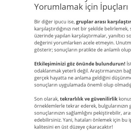
Yorumlamak için İpuçları
Bir diğer ipucu ise,
gruplar arası karşılaşt
karşılaştırdığınızı net bir şekilde belirlemek, 
üzerinde yapılan karşılaştırmalar, yanıltıcı s
değerini yorumlarken acele etmeyin. Unutmayı
gösterir; sonuçların pratikte de anlamlı ol
Etkileşiminizi göz önünde bulundurun!
İs
odaklanmak yeterli değil. Araştırmanızın b
gerçek hayatta ne anlama geldiğini düşünmelis
sonuçların uygulamada önemli olup olmadığ
Son olarak,
tekrarlılık ve güvenilirlik
konusu
örneklemlerle tekrar ederek, bulgularınızın güv
sonuçlarınızın sağlamlığını pekiştirebilir, a
edebilirsiniz. Yani, hataları önlemek için bu
kalitesini en üst düzeye çıkaracaktır!