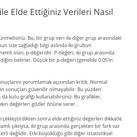
ile Elde Ettiğiniz Verileri Nasıl
şünmelisiniz. Bu, bir grup veri ile diğer grup arasındaki
un size sağladığı bilgi aslında iki grubun
emli olan, p-değeridir. P-değeri, iki grup arasında
adığını belirler. Düşük bir p-değeri (genelde 0.05’in
 sonuçlarını yorumlamak açısından kritik. Normal
in sonuçları güvenilir olmayabilir. Bu yüzden
 da kutu grafiği kullanabilirsiniz. Bu grafikler,
ykırı değerleri gözler önüne serer.
rçekleştirdikten sonra elde ettiğiniz değerleri dikkatle
mlı çıktıysa, iki grup arasında gerçekten bir fark var
rli değildir. Etki büyüklüğü gibi diğer istatistiksel