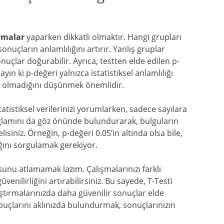
ırmalar
yaparken dikkatli olmaktır. Hangi grupları
sonuçların anlamlılığını artırır. Yanlış gruplar
onuçlar doğurabilir. Ayrıca, testten elde edilen p-
n ki p-değeri yalnızca istatistiksel anlamlılığı
up olmadığını düşünmek önemlidir.
tatistiksel verilerinizi yorumlarken, sadece sayılara
ağlamını da göz önünde bulundurarak, bulguların
iniz. Örneğin, p-değeri 0.05’in altında olsa bile,
ını sorgulamak gerekiyor.
nu atlamamak lazım. Çalışmalarınızı farklı
enilirliğini artırabilirsiniz. Bu sayede, T-Testi
raştırmalarınızda daha güvenilir sonuçlar elde
 ipuçlarını aklınızda bulundurmak, sonuçlarınızın