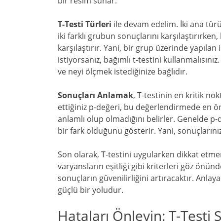
bir resim sunar.
T-Testi Türleri
ile devam edelim. İki ana türü 
iki farklı grubun sonuçlarını karşılaştırırken,
karşılaştırır. Yani, bir grup üzerinde yapıla
istiyorsanız, bağımlı t-testini kullanmalısınız.
ve neyi ölçmek istediğinize bağlıdır.
Sonuçları Anlamak
, T-testinin en kritik no
ettiğiniz p-değeri, bu değerlendirmede en ön
anlamlı olup olmadığını belirler. Genelde p-d
bir fark olduğunu gösterir. Yani, sonuçlarını
Son olarak, T-testini uygularken dikkat etme
varyansların eşitliği gibi kriterleri göz önü
sonuçların güvenilirliğini artıracaktır. Anlaya
güçlü bir yoludur.
Hataları Önleyin: T-Testi 