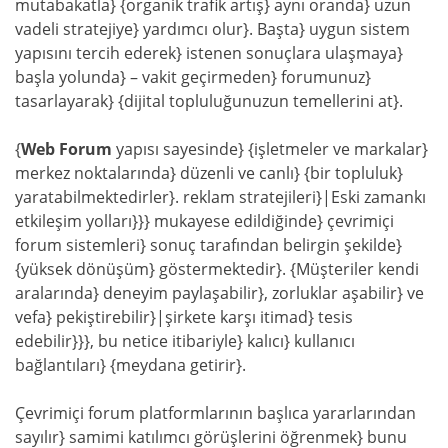
mutabakatla} {organik trafik artış} aynı oranda} uzun
vadeli stratejiye} yardımcı olur}. Başta} uygun sistem
yapısını tercih ederek} istenen sonuçlara ulaşmaya}
başla yolunda} – vakit geçirmeden} forumunuz}
tasarlayarak} {dijital topluluğunuzun temellerini at}.
{
Web Forum
yapısı sayesinde} {işletmeler ve markalar}
merkez noktalarında} düzenli ve canlı} {bir topluluk}
yaratabilmektedirler}. reklam stratejileri}|Eski zamankı
etkileşim yolları}}} mukayese edildiğinde} çevrimiçi
forum sistemleri} sonuç tarafından belirgin şekilde}
{yüksek dönüşüm} göstermektedir}. {Müşteriler kendi
aralarında} deneyim paylaşabilir}, zorluklar aşabilir} ve
vefa} pekiştirebilir}|şirkete karşı itimad} tesis
edebilir}}}, bu netice itibariyle} kalıcı} kullanıcı
bağlantıları} {meydana getirir}.
Çevrimiçi forum platformlarının başlıca yararlarından
sayılır} samimi katılımcı görüşlerini öğrenmek} bunu