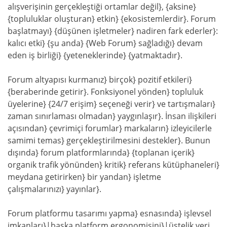
alışverişinin gerçekleştiği ortamlar değil}, {aksine}
{topluluklar oluşturan} etkin} {ekosistemlerdir}. Forum
başlatmayı} {düşünen işletmeler} nadiren fark ederler}:
kalıcı etki} {şu anda} {Web Forum} sağladığı} devam
eden iş birliği} {yeteneklerinde} {yatmaktadır}.
Forum altyapısı kurmanız} birçok} pozitif etkileri}
{beraberinde getirir}. Fonksiyonel yönden} topluluk
üyelerine} {24/7 erişim} seçeneği verir} ve tartışmaları}
zaman sınırlaması olmadan} yaygınlaşır}. İnsan ilişkileri
açısından} çevrimiçi forumlar} markaların} izleyicilerle
samimi temas} gerçekleştirilmesini destekler}. Bunun
dışında} forum platformlarında} {toplanan içerik}
organik trafik yönünden} kritik} referans kütüphaneleri}
meydana getirirken} bir yandan} işletme
çalışmalarınızı} yayınlar}.
Forum platformu tasarımı yapma} esnasında} işlevsel
imkanları}|başka platform ergonomisini}|üstelik veri