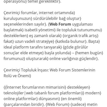
operasyonu} temel gerekliliktir}.
Çevrimiçi forumlar, internet ortamında}
kuruluşunuzun} sürdürülebilir bağ oluştur}
seçeneklerinden sayılır}. {
Web Forum
uygulaması
başlatmak} isabetli yönetimi} ile topluluk tutunumunu}
desteklerken} eş zamanlı olarak} {organik trafik artış}
fakat} uzun vadeli stratejiye} {katkıda bulunur}. Başta}
ideal platform tarafını tanıyarak} {gözle görülür
sonuçlar elde etmeye} başla yolunda} – {hemen bugün}
forumunuz} oluşturarak} online varlığınızı güçlendir}.
Çevrimiçi Topluluk İnşası: Web Forum Sistemlerinin
Rolü ve Önemi}
{{İnternet forumlarının mimarisini} destekleyen}
teknolojiler|web tabanlı forum platformları}} modern}
online platformlar} dünyasının} {en önemli}
{parçalarından biridir}. {Web Forum} {sadece} metin