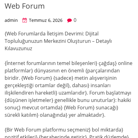
Web Forum
0
admin
Temmuz 6, 2026
{Web Forumlarda İletişim Devrimi: Dijital
Topluluğunuzun Merkezini Oluşturun – Detaylı
Kılavuzunuz
{İnternet forumlarının temel bileşenleri} çağdaş} online
platformlar} dünyasının en önemli {parçalarından
biridir. {Web Forum} {sadece} metin alışverişinin
gerçekleştiği ortamlar değil}, dahası} insanları
ilişkilendiren hareketli} uzamlarıdır}. Forum başlatmayı
{düşünen işletmeler} genellikle bunu unuturlar}: hakiki
sonuç} mevcut ortamda} {Web Forum} sunacağı}
sürekli katılım} olanağında} yer almaktadır}.
{Bir Web Forum platformu seçmeniz} bol miktarda}
pozitif etkileri} {beraberinde getirir}. Pratik düzlemde}