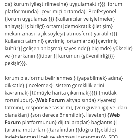
da} kurum iyileştirilmesine} uygulamaktır}}}. forum
platformunda}|çevrimiçi ortamda}|Profesyonel
{forum uygulaması}}} {kullanıcılar ve işletmeler}
anlayış}|iş birliği} ortamı|demokratik {iletişim}
mekanizması|açık söyleşi} atmosferi}} yaratılır}}}.
Kullanıcı tatmini} çevrimiçi ortamlarda}|çevrimiçi
kültür}|gelişen anlaşma} sayesinde}} biçimde} yükselir}
ve {markanın {{itibarı}|kurumun {güvenilirliği}}}
pekişir}}}.
forum platformu belirlenmesi} {yapabilmek} adına}
dikkatle} {incelemek}|sistem gerekliliklerini
kavramak}|tümüyle harita çıkarmak}}}}} {mutlak
zorunludur}. {
Web Forum
altyapısında} ziyaretçi
tatmini}, responsive tasarım}, {veri güvenliği} ve idari
olanakları} {son derece önemlidir}. İlaveten} {
Web
Forum
platformunun} dijital araçlar} bağlantısı}|
{arama motorları {{tarafından {{doğru {{şekilde}
indekslenmesi|çekişe alınması|taranması}}|SEO