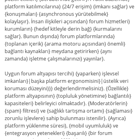
platform katılımcılarına} {24/7 erişim} {imkanı sağlar} ve
{konuşmaları} {asynchronous yürütebilmek}
kolaylaşır}. İnsan ilişkileri açısından} forum hizmetleri}
kurumların} {hedef kitleyle derin bağ} {kurmalarını
sağlar}. Bunun dışında} forum platformlarında}
{toplanan içerik} {arama motoru açısından} önemli}
bağlantı kaynakları} meydana getirirken} {aynı
zamanda} işletme çalışmalarınızı} yayınlar}.
Uygun forum altyapısı tercihi} {yaparken} işlevsel
imkanları}|başka platform ergonomisini}|üstelik veri
koruması düzeyini}}} değerlendirmelisiniz}. {Özellikle}
platform altyapısının} {topluluk yönetimine} bağlantılı}
kapasiteleri} belirleyici olmaktadır}. {Moderatörlerin}
{spam} filtresi} ve {sağlıklı tartışma ortamı} {sağlaması}
zorunlu işlevlere} sahip bulunması istenilir}. {Ayrıca}
platform yüklenme süresi}, {mobil uyumluluk} ve
{entegrasyon yetenekleri} {başarılı} {bir forum