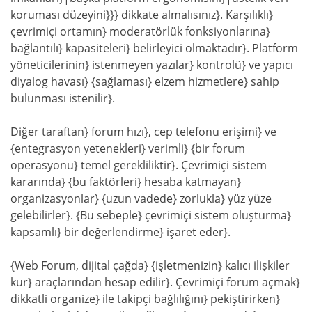
koruması düzeyini}}} dikkate almalısınız}. Karşılıklı}
çevrimiçi ortamın} moderatörlük fonksiyonlarına}
bağlantılı} kapasiteleri} belirleyici olmaktadır}. Platform
yöneticilerinin} istenmeyen yazılar} kontrolü} ve yapıcı
diyalog havası} {sağlaması} elzem hizmetlere} sahip
bulunması istenilir}.
Diğer taraftan} forum hızı}, cep telefonu erişimi} ve
{entegrasyon yetenekleri} verimli} {bir forum
operasyonu} temel gerekliliktir}. Çevrimiçi sistem
kararında} {bu faktörleri} hesaba katmayan}
organizasyonlar} {uzun vadede} zorlukla} yüz yüze
gelebilirler}. {Bu sebeple} çevrimiçi sistem oluşturma}
kapsamlı} bir değerlendirme} işaret eder}.
{Web Forum, dijital çağda} {işletmenizin} kalıcı ilişkiler
kur} araçlarından hesap edilir}. Çevrimiçi forum açmak}
dikkatli organize} ile takipçi bağlılığını} pekiştirirken}