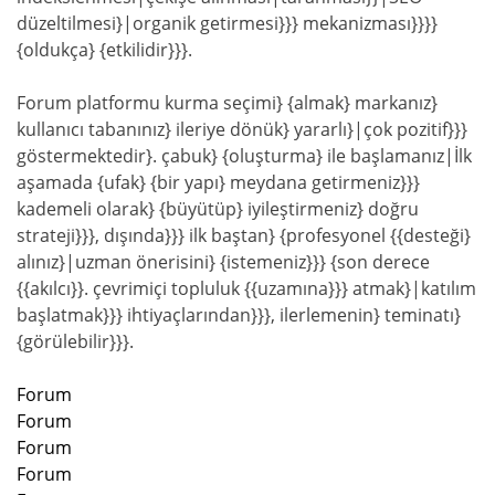
düzeltilmesi}|organik getirmesi}}} mekanizması}}}}
{oldukça} {etkilidir}}}.
Forum platformu kurma seçimi} {almak} markanız}
kullanıcı tabanınız} ileriye dönük} yararlı}|çok pozitif}}}
göstermektedir}. çabuk} {oluşturma} ile başlamanız|İlk
aşamada {ufak} {bir yapı} meydana getirmeniz}}}
kademeli olarak} {büyütüp} iyileştirmeniz} doğru
strateji}}}, dışında}}} ilk baştan} {profesyonel {{desteği}
alınız}|uzman önerisini} {istemeniz}}} {son derece
{{akılcı}}. çevrimiçi topluluk {{uzamına}}} atmak}|katılım
başlatmak}}} ihtiyaçlarından}}}, ilerlemenin} teminatı}
{görülebilir}}}.
Forum
Forum
Forum
Forum